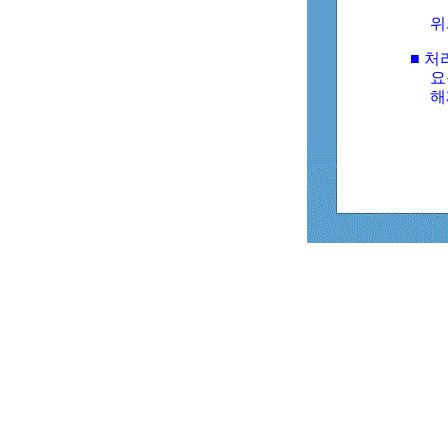
위
■ 처
요
해