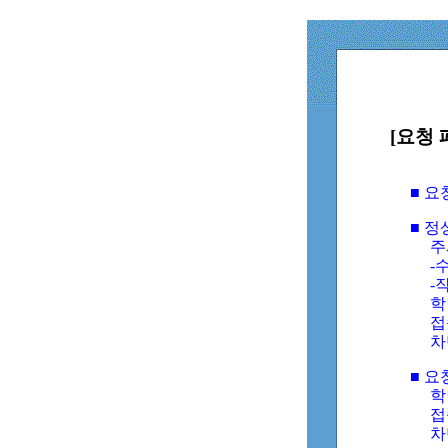
[요청 
■ 
■ 
주
-수
-
학
접
차
■ 요
학번
접속
차단