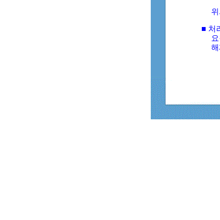
위
■ 처
요
해