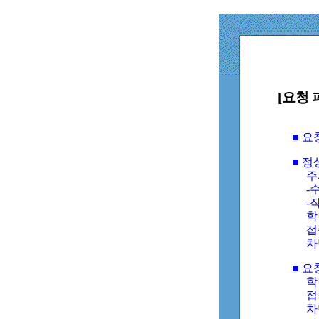
[요청 
■ 
■ 
주
-수
-
학
접
차
■ 요
학번
접속
차단